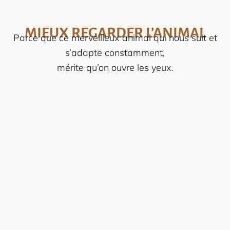
MIEUX REGARDER L’ANIMAL
Parce que ce merveilleux animal qui nous suit et
s’adapte constamment,
mérite qu’on ouvre les yeux.